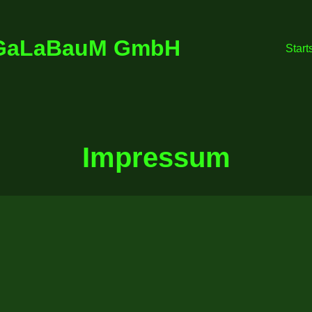
 GaLaBauM GmbH
Start
Impressum